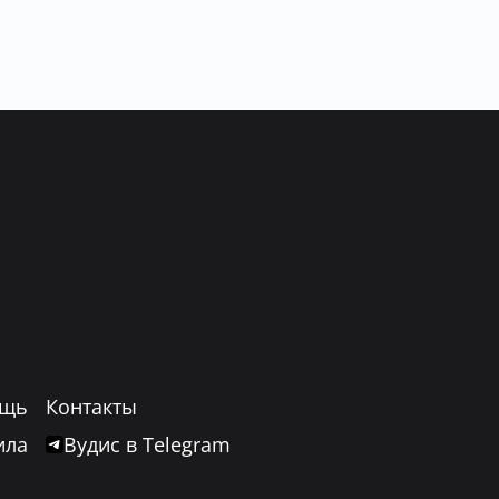
щь
Контакты
ила
Вудис в Telegram