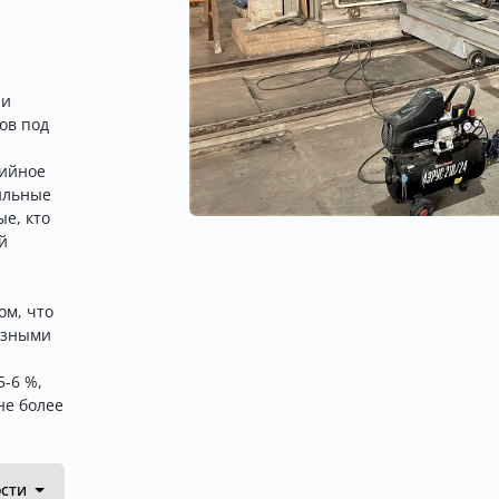
 и
ов под
рийное
ильные
е, кто
й
ом, что
азными
-6 %,
не более
ости