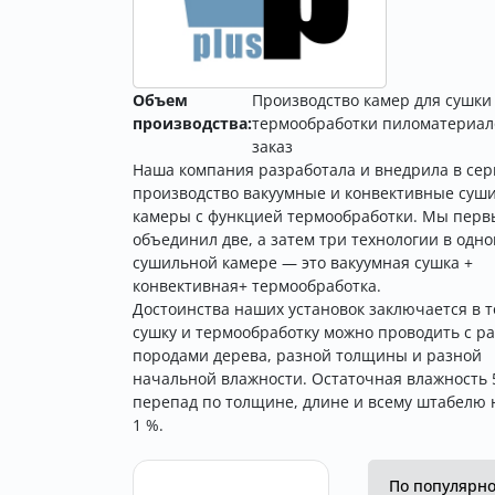
Объем
Производство камер для сушки
производства:
термообработки пиломатериал
заказ
Наша компания разработала и внедрила в се
производство вакуумные и конвективные суш
камеры с функцией термообработки. Мы первы
объединил две, а затем три технологии в одно
сушильной камере — это вакуумная сушка +
конвективная+ термообработка.
Достоинства наших установок заключается в т
сушку и термообработку можно проводить с р
породами дерева, разной толщины и разной
начальной влажности. Остаточная влажность 5
перепад по толщине, длине и всему штабелю 
1 %.
По популярн