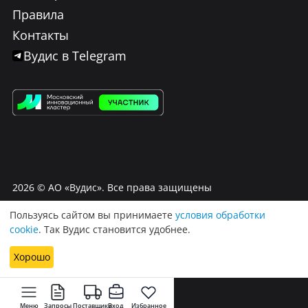
Правила
Контакты
Вудис в Telegram
2026
© АО «Вудис». Все права защищены
Пользуясь сайтом вы принимаете
условия обработки
Условия использования Вудис
cookie
. Так Вудис становится удобнее.
Договор оферта
Политика обработки персональных данных
Хорошо
Меню
Запросы
Поставщики
Вход
Избранное