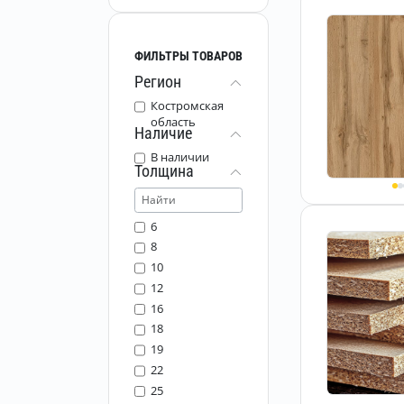
ФИЛЬТРЫ ТОВАРОВ
Регион
Костромская
область
Наличие
В наличии
Толщина
6
8
10
12
16
18
19
22
25