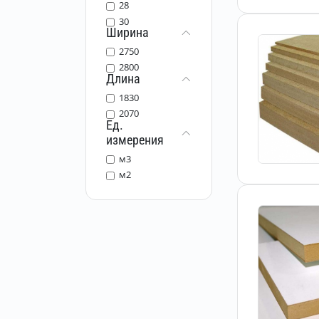
28
30
Ширина
2750
2800
Длина
1830
2070
Ед.
измерения
м3
м2