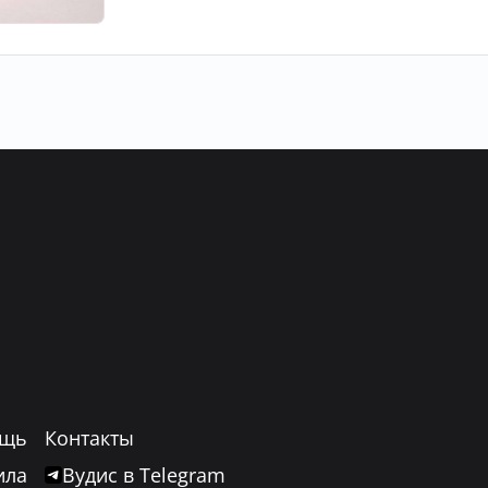
щь
Контакты
ила
Вудис в Telegram