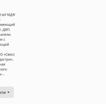
00 м3 МДФ
е
 имеющий
, ДВП,
панели.
е с
яющей
ОО «Свисс
дастри»,
ная
ного
и –
ости