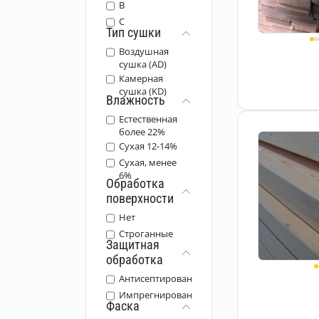
B
C
Тип сушки
Воздушная
сушка (AD)
Камерная
сушка (KD)
Влажность
Естественная
более 22%
Сухая 12-14%
Сухая, менее
6%
Обработка
поверхности
Нет
Строганные
Защитная
обработка
Антисептированные
Импрегнированные
Фаска