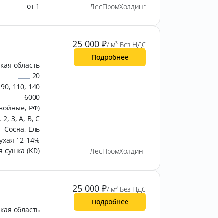
от 1
ЛесПромХолдинг
25 000
₽
/ м³ Без НДС
Подробнее
кая область
20
90, 110, 140
6000
войные, РФ)
, 2, 3, A, B, C
Сосна, Ель
ухая 12-14%
 сушка (KD)
ЛесПромХолдинг
25 000
₽
/ м³ Без НДС
Подробнее
кая область