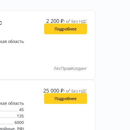
2 200
₽
с
/ м³ Без НДС
Подробнее
кая область
ЛесПромХолдинг
25 000
₽
/ м³ Без НДС
Подробнее
кая область
45
135
6000
войные, РФ)