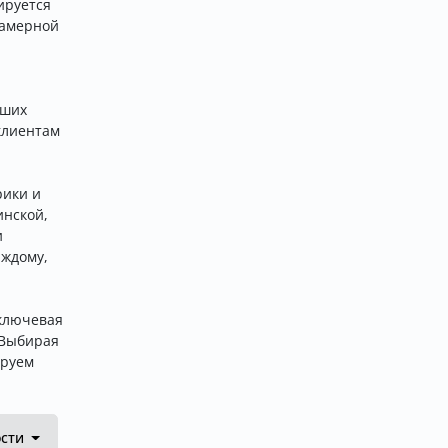
ируется
камерной
ьших
клиентам
рики и
инской,
и
аждому,
ключевая
 Выбирая
ируем
ости