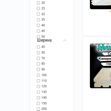
20
25
32
35
40
45
50
Ширина
45
50
70
85
90
100
110
120
135
140
150
200