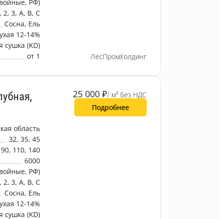
войные, РФ)
, 2, 3, A, B, C
Сосна, Ель
ухая 12-14%
 сушка (KD)
от 1
ЛесПромХолдинг
25 000
₽
лубная,
/ м³ Без НДС
Подробнее
кая область
32, 35, 45
90, 110, 140
6000
войные, РФ)
, 2, 3, A, B, C
Сосна, Ель
ухая 12-14%
 сушка (KD)