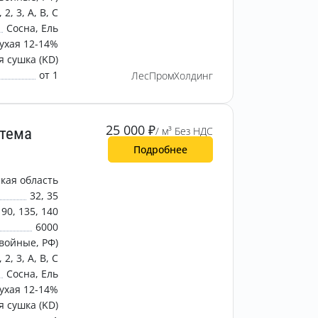
, 2, 3, A, B, C
Сосна, Ель
ухая 12-14%
 сушка (KD)
от 1
ЛесПромХолдинг
25 000
₽
стема
/ м³ Без НДС
Подробнее
кая область
32, 35
 90, 135, 140
6000
войные, РФ)
, 2, 3, A, B, C
Сосна, Ель
ухая 12-14%
 сушка (KD)