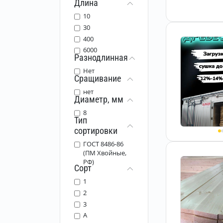
Длина
10
30
400
6000
Разнодлинная
Нет
Сращивание
нет
Диаметр, мм
8
Тип
сортировки
ГОСТ 8486-86
(ПМ Хвойные,
РФ)
Сорт
1
2
3
A