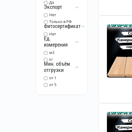
Да
Экспорт
Нет
Только в РФ
Фитосертификат
Нет
Ед.
измерения
м3
кг
Мин. объём
отгрузки
от 1
от 5