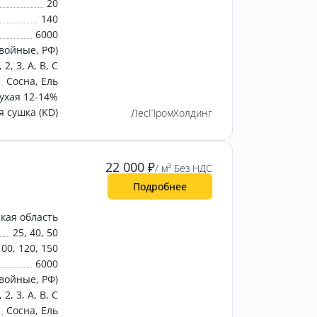
20
140
6000
войные, РФ)
, 2, 3, A, B, C
Сосна, Ель
ухая 12-14%
 сушка (KD)
ЛесПромХолдинг
22 000
₽
/ м³ Без НДС
Подробнее
кая область
25, 40, 50
100, 120, 150
6000
войные, РФ)
, 2, 3, A, B, C
Сосна, Ель