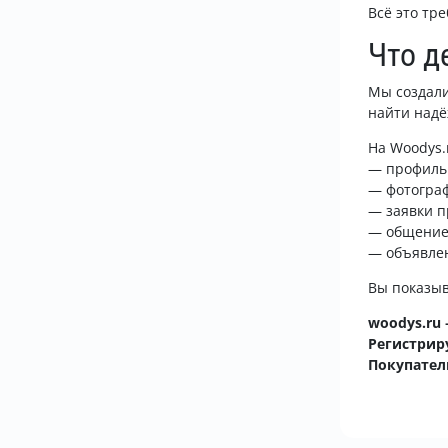
Всё это тр
Что д
Мы создали
найти надё
На Woodys.
— профиль 
— фотограф
— заявки п
— общение
— объявлен
Вы показыв
woodys.ru
Регистрир
Покупател