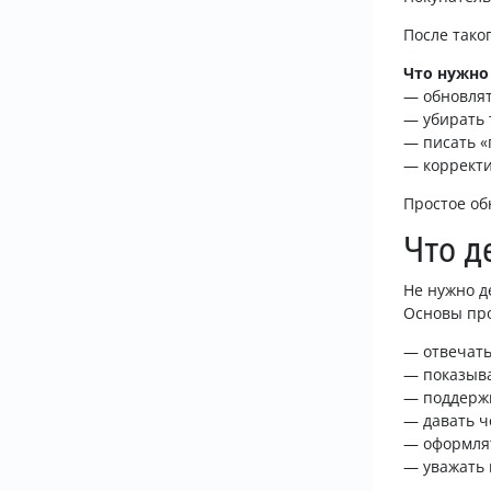
После тако
Что нужно
— обновлят
— убирать 
— писать «
— корректи
Простое об
Что д
Не нужно д
Основы про
— отвечать
— показыва
— поддержи
— давать ч
— оформлят
— уважать 