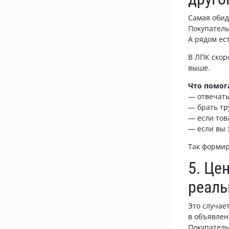
Самая обид
Покупатель
А рядом ес
В ЛПК скор
выше.
Что помог
— отвечать
— брать тр
— если тов
— если вы 
Так формир
5. Це
реаль
Это случае
в объявлен
Покупатель