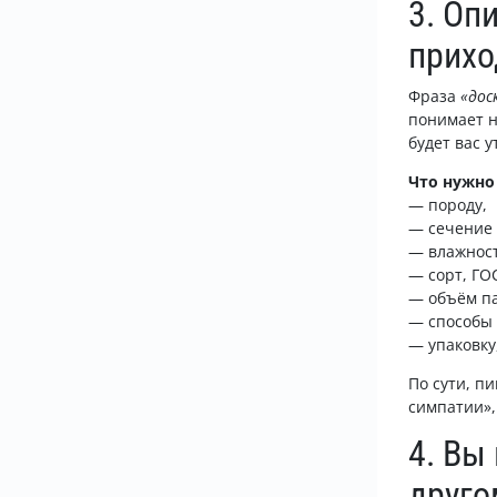
3. Оп
прихо
Фраза
«дос
понимает н
будет вас у
Что нужно 
— породу,
— сечение 
— влажност
— сорт, ГО
— объём п
— способы 
— упаковку,
По сути, п
симпатии»,
4. Вы
друго