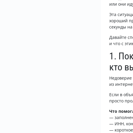
или они ид
Эта ситуац
хороший пр
секунды на
Давайте сп
и что с эт
1. По
кто в
Недоверие 
из интерне
Если в объ
просто про
Что помог
— заполне
— ИНН, кон
— короткое