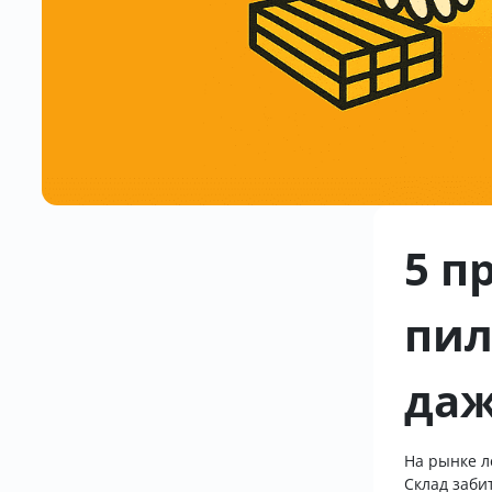
5 п
пил
даж
На рынке л
Склад заби