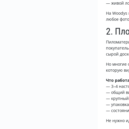
— живой ло
На Woodys 
любое фото
2. Пл
Пиломатери
покупатель
сырой доск
Но многие 
которую ви
Что работа
— 3–4 наст
— общий в
— крупный 
— упаковка
— состояни
Не нужно и