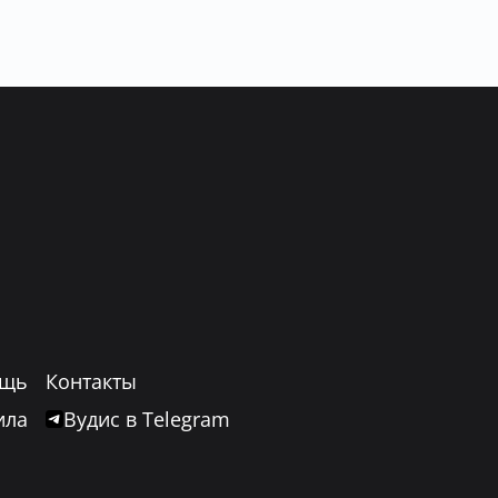
щь
Контакты
ила
Вудис в Telegram