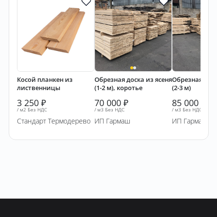
Косой планкен из
Обрезная доска из ясеня
Обрезная доск
лиственницы
(1-2 м), коротье
(2-3 м)
3 250
₽
70 000
₽
85 000
₽
/ м2 Без НДС
/ м3 Без НДС
/ м3 Без НДС
Стандарт Термодерево
ИП Гармаш
ИП Гармаш