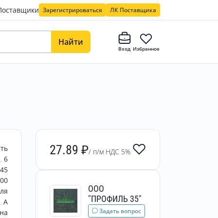
Поставщики
Зарегистрироваться
ЛК Поставщика
Найти
Вход
Избранное
27.89
₽
сть
/ п/м НДС 5%
6
45
500
ООО
еля
"ПРОФИЛЬ 35"
A
Задать вопрос
на