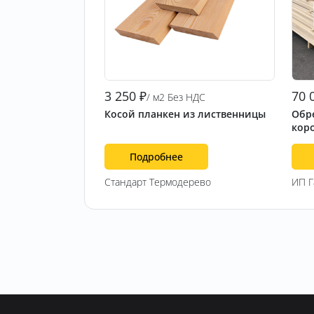
3 250
₽
70 
/ м2 Без НДС
Косой планкен из лиственницы
Обре
кор
Подробнее
Стандарт Термодерево
ИП 