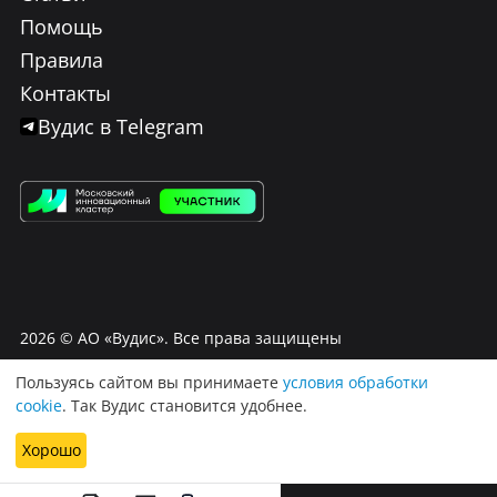
Помощь
Правила
Контакты
Вудис в Telegram
2026
© АО «Вудис». Все права защищены
Пользуясь сайтом вы принимаете
условия обработки
Условия использования Вудис
cookie
. Так Вудис становится удобнее.
Договор оферта
Политика обработки персональных данных
Хорошо