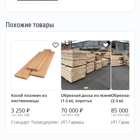
Похожие товары
Косой планкен из
Обрезная доска из ясеня
Обрезная доск
лиственницы
(1-2 м), коротье
(2-3 м)
3 250
₽
70 000
₽
85 000
₽
/ м2 Без НДС
/ м3 Без НДС
/ м3 Без НДС
Стандарт Термодерево
ИП Гармаш
ИП Гармаш