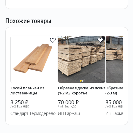
Похожие товары
Косой планкен из
Обрезная доска из ясеня
Обрезная доск
лиственницы
(1-2 м), коротье
(2-3 м)
3 250
₽
70 000
₽
85 000
₽
/ м2 Без НДС
/ м3 Без НДС
/ м3 Без НДС
Стандарт Термодерево
ИП Гармаш
ИП Гармаш