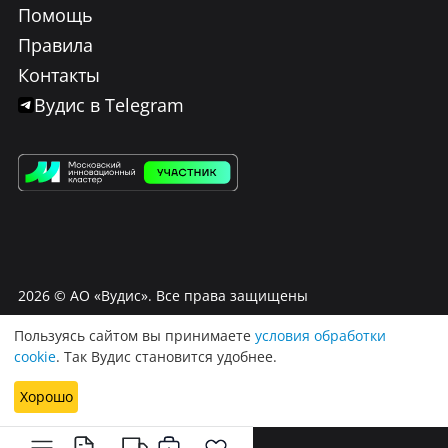
Помощь
Правила
Контакты
Вудис в Telegram
2026
© АО «Вудис». Все права защищены
Пользуясь сайтом вы принимаете
условия обработки
Условия использования Вудис
cookie
. Так Вудис становится удобнее.
Договор оферта
Политика обработки персональных данных
Хорошо