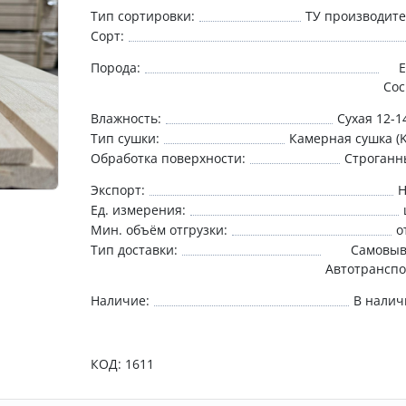
Тип сортировки:
ТУ производит
Сорт:
Порода:
Сос
Влажность:
Сухая 12-
Тип сушки:
Камерная сушка (
Обработка поверхности:
Строганн
Экспорт:
Н
Ед. измерения:
Мин. объём отгрузки:
о
Тип доставки:
Самовыв
Автотрансп
Наличие:
В налич
КОД:
1611