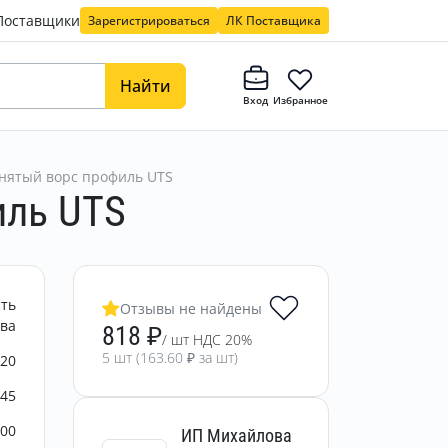
Поставщики
Зарегистрироваться
ЛК Поставщика
Найти
Вход
Избранное
днятый ворс профиль UTS
иль UTS
сть
Отзывы не найдены
ква
818
₽
/ шт НДС 20%
5 шт (
163.60
₽ за шт)
20
145
000
ИП Михайлова