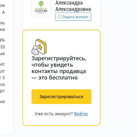
Александра
еля
Александровна
A
Задать вопрос
Ель
на
14%
KD)
ые
Зарегистрируйтесь,
чтобы увидеть
ет
контакты продавца
шт
— это бесплатно
т 5
оз
орт
Зарегистрироваться
ии
Уже есть аккаунт?
Войти