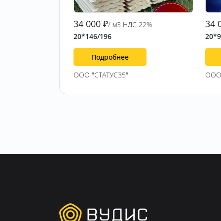
34 000
₽
34 
/ м3 НДС 22%
20*146/196
20*9
Подробнее
ООО "СТАТУС35"
ООО 