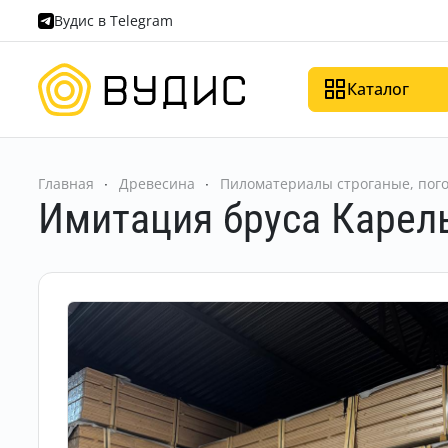
Вудис в Telegram
Каталог
Главная
Древесина
Пиломатериалы строганые, пог
Имитация бруса Карел