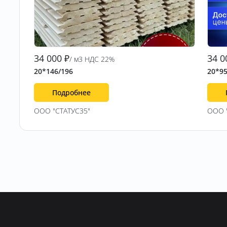
34 000
₽
34 0
/ м3 НДС 22%
20*146/196
20*95
Подробнее
ООО "СТАТУС35"
ООО 