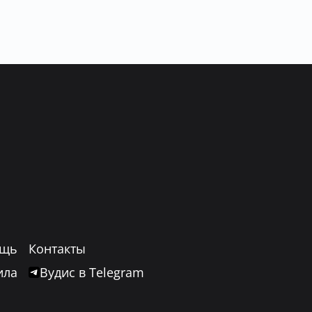
щь
Контакты
ила
Вудис в Telegram