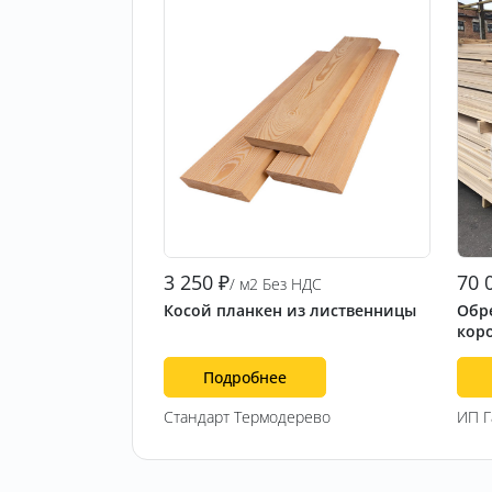
3 250
₽
70 
/ м2 Без НДС
Косой планкен из лиственницы
Обре
кор
Подробнее
Стандарт Термодерево
ИП 