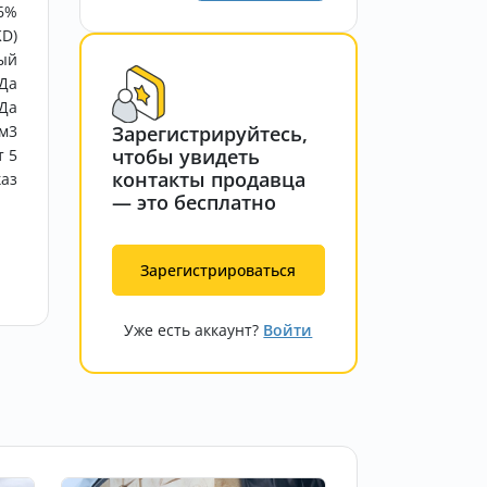
16%
KD)
ый
Да
Да
Зарегистрируйтесь,
м3
чтобы увидеть
т 5
контакты продавца
каз
— это бесплатно
Зарегистрироваться
Уже есть аккаунт?
Войти