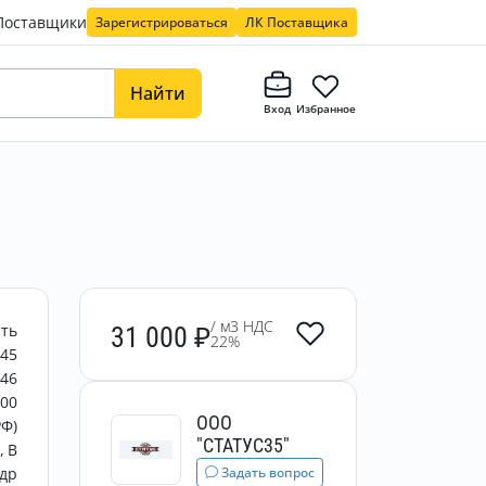
Поставщики
Зарегистрироваться
ЛК Поставщика
Найти
Вход
Избранное
/ м3 НДС
сть
31 000
₽
22%
45
146
000
ООО
РФ)
"СТАТУС35"
B
Задать вопрос
др