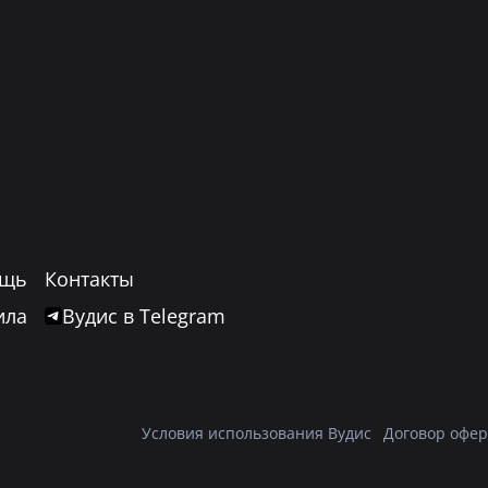
щь
Контакты
ила
Вудис в Telegram
Условия использования Вудис
Договор офер