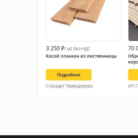
3 250
₽
70 
/ м2 Без НДС
Косой планкен из лиственницы
Обре
кор
Подробнее
Стандарт Термодерево
ИП 