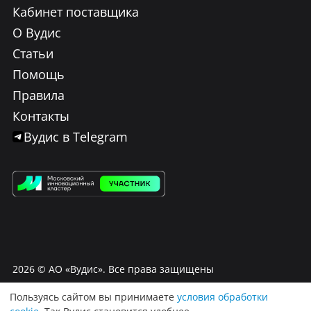
Кабинет поставщика
О Вудис
Статьи
Помощь
Правила
Контакты
Вудис в Telegram
2026
© АО «Вудис». Все права защищены
Пользуясь сайтом вы принимаете
условия обработки
Условия использования Вудис