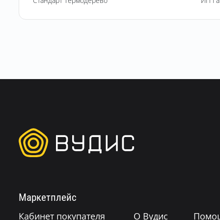
Стандарт Термодерево
ИП Г
Маркетплейс
Кабинет покупателя
О Вудис
Помо