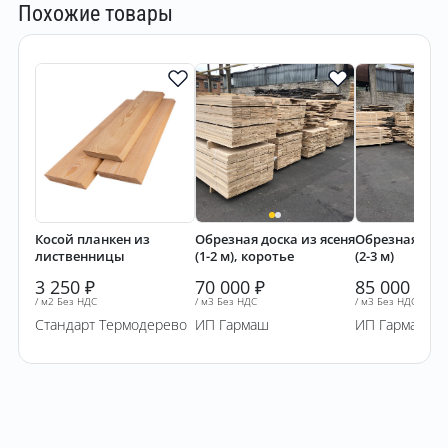
Похожие товары
Косой планкен из
Обрезная доска из ясеня
Обрезная доск
лиственницы
(1-2 м), коротье
(2-3 м)
3 250
₽
70 000
₽
85 000
₽
/ м2 Без НДС
/ м3 Без НДС
/ м3 Без НДС
Стандарт Термодерево
ИП Гармаш
ИП Гармаш