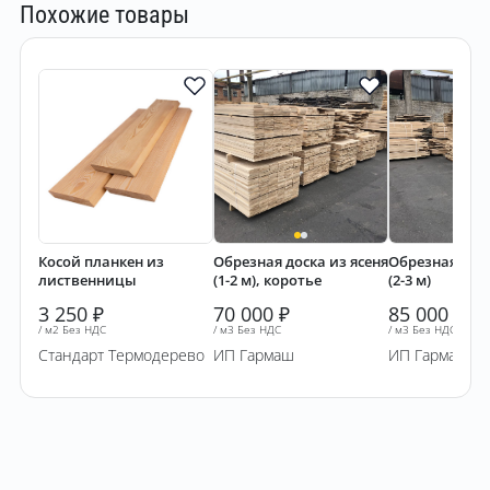
Похожие товары
Косой планкен из
Обрезная доска из ясеня
Обрезная доск
лиственницы
(1-2 м), коротье
(2-3 м)
3 250
₽
70 000
₽
85 000
₽
/ м2 Без НДС
/ м3 Без НДС
/ м3 Без НДС
Стандарт Термодерево
ИП Гармаш
ИП Гармаш