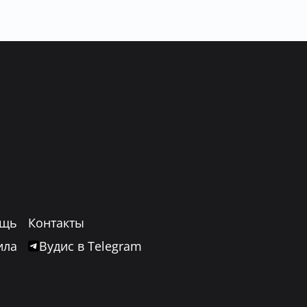
щь
Контакты
ила
Вудис в Telegram