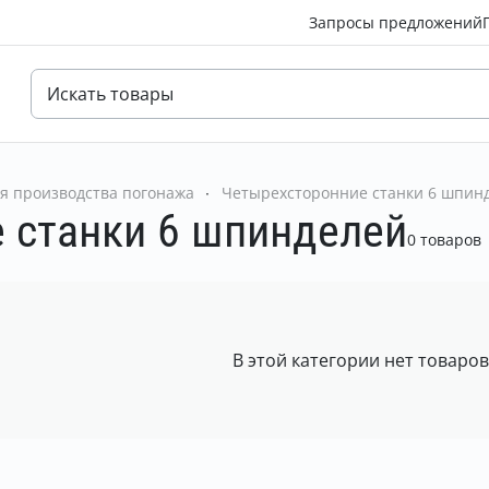
Запросы предложений
я производства погонажа
Четырехсторонние станки 6 шпин
 станки 6 шпинделей
0 товаров
В этой категории нет товаро