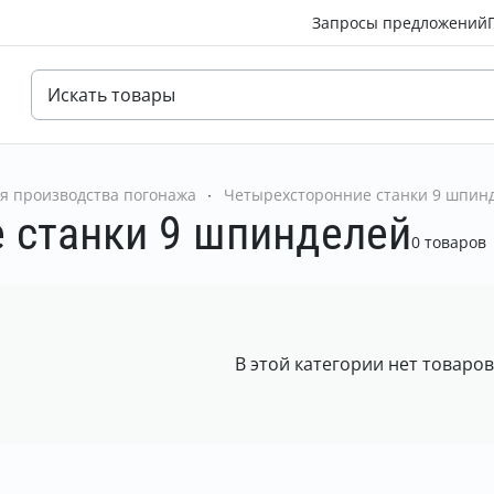
Запросы предложений
я производства погонажа
Четырехсторонние станки 9 шпин
 станки 9 шпинделей
0 товаров
В этой категории нет товаро