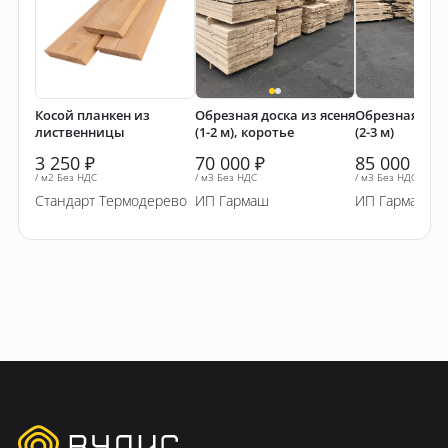
Косой планкен из
Обрезная доска из ясеня
Обрезная доск
лиственницы
(1-2 м), коротье
(2-3 м)
3 250
₽
70 000
₽
85 000
₽
/ м2 Без НДС
/ м3 Без НДС
/ м3 Без НДС
Стандарт Термодерево
ИП Гармаш
ИП Гармаш