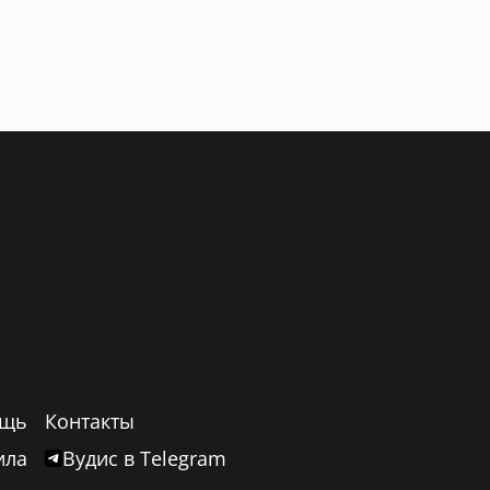
щь
Контакты
ила
Вудис в Telegram