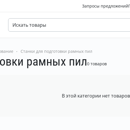
Запросы предложений
ование
Станки для подготовки рамных пил
товки рамных пил
0 товаров
В этой категории нет товаро