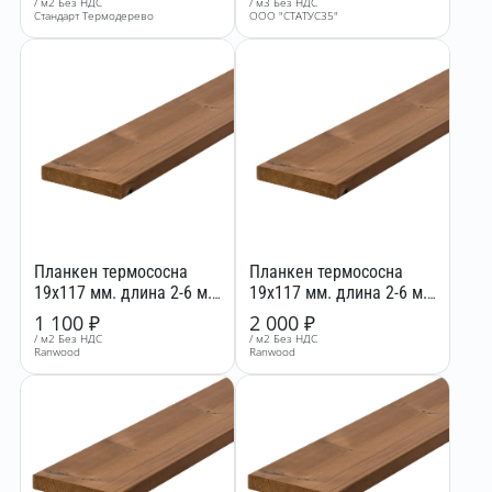
/ м2 Без НДС
/ м3 Без НДС
Стандарт Термодерево
ООО "СТАТУС35"
Планкен термососна
Планкен термососна
19x117 мм. длина 2-6 м.
19x117 мм. длина 2-6 м.
сорт ВС
сорт АВ
1 100
₽
2 000
₽
/ м2 Без НДС
/ м2 Без НДС
Ranwood
Ranwood