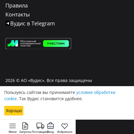
Правила
Контакты
Вудис в Telegram
2026
© АО «Вудис». Все права защищены
Пользуясь сайтом вы принимаете
условия обработки
Условия использования Вудис
cookie
. Так Вудис становится удобнее.
Договор оферта
Политика обработки персональных данных
Хорошо
Меню
Запросы
Поставщики
Вход
Избранное