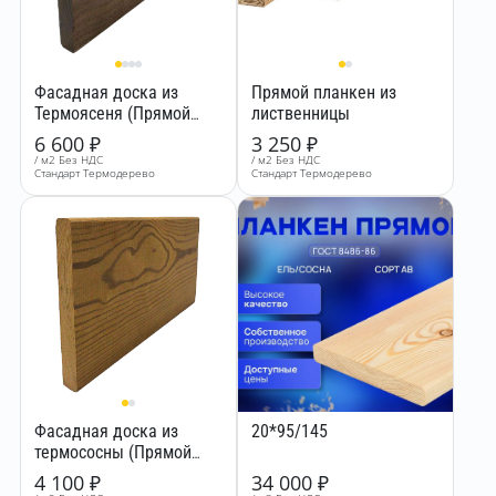
Фасадная доска из
Прямой планкен из
Термоясеня (Прямой
лиственницы
планкен) 900-3000 мм
6 600
₽
3 250
₽
/ м2 Без НДС
/ м2 Без НДС
Стандарт Термодерево
Стандарт Термодерево
Фасадная доска из
20*95/145
термососны (Прямой
планкен) 900 - 3000 мм
4 100
₽
34 000
₽