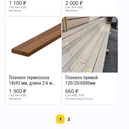
сорт BC
сорт АВ
1 100
₽
2 000
₽
/ м2 Без НДС
/ м2 Без НДС
Ranwood
Ranwood
Планкен термососна
Планкен прямой
18x92 мм. длина 2-6 м.
120/20/6000мм
сорт АВ
1 900
₽
660
₽
/ м2 Без НДС
/ шт НДС 20%
Ranwood
Лиственница Сосна
1
2