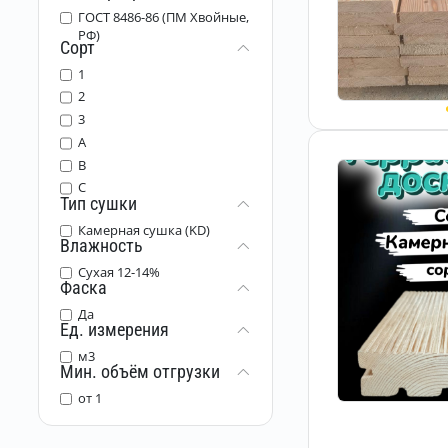
ГОСТ 8486-86 (ПМ Хвойные,
РФ)
Сорт
1
2
3
A
B
C
Тип сушки
Камерная сушка (KD)
Влажность
Сухая 12-14%
Фаска
Да
Ед. измерения
м3
Мин. объём отгрузки
от 1