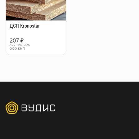
ДСП Kronostar
207
₽
/ м2 НДС 20%
ООО КМП