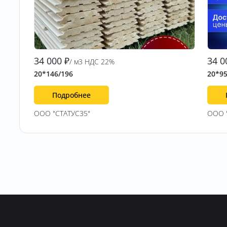
34 000
₽
34 0
/ м3 НДС 22%
20*146/196
20*95
Подробнее
ООО "СТАТУС35"
ООО 