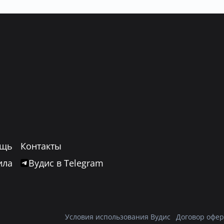
щь
Контакты
ила
Вудис в Telegram
Условия использования Вудис
Договор офер