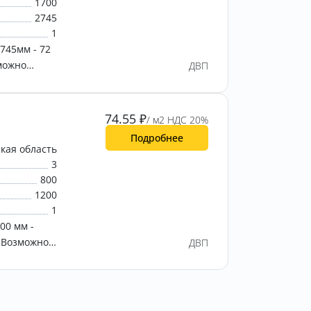
1700
2745
1
745мм - 72
зможно
ДВП
ВП любых...
74.55
₽
/ м2 НДС 20%
Подробнее
кая область
3
800
1200
1
00 мм -
. Возможно
ДВП
ВП любых...