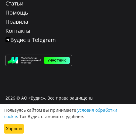
Статьи
Помощь
Правила
Контакты
Вудис в Telegram
2026
© АО «Вудис». Все права защищены
Пользуясь сайтом вы принимаете
условия обработки
Условия использования Вудис
cookie
. Так Вудис становится удобнее.
Договор оферта
Политика обработки персональных данных
Хорошо